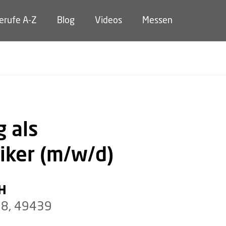
erufe A-Z
Blog
Videos
Messen
 als
iker (m/w/d)
H
98, 49439