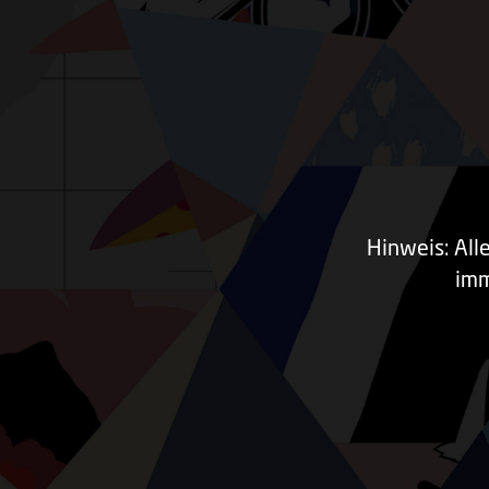
Hinweis: All
imm