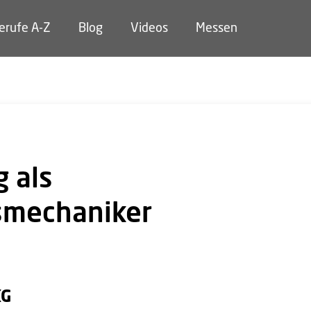
erufe A-Z
Blog
Videos
Messen
 als
smechaniker
KG