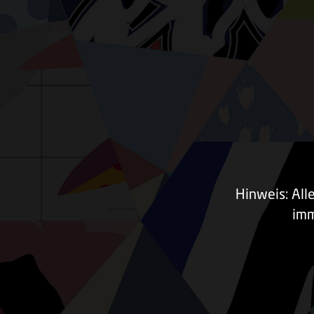
Hinweis: All
imm