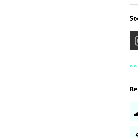
So
www
Be