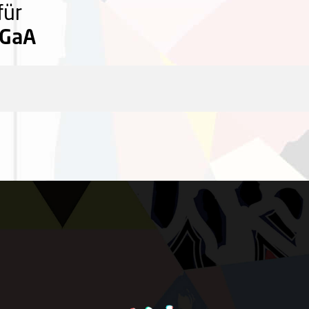
für
KGaA