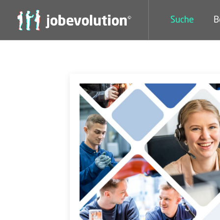
Suche
B