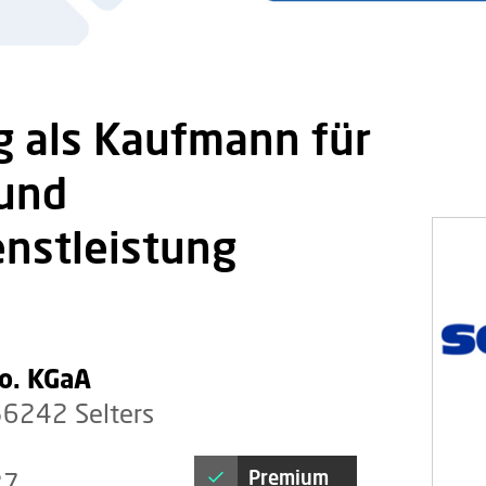
g als Kaufmann für
 und
enstleistung
o. KGaA
56242 Selters
Premium
27