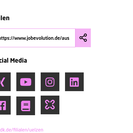
ilen
cial Media
dk.de/filialen/uelzen