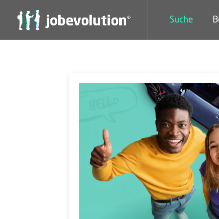
Suche
B