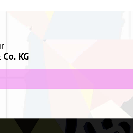
ür
 Co. KG