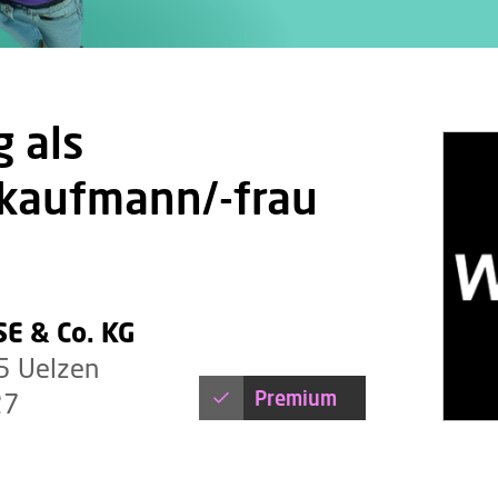
 als
kaufmann/-frau
E & Co. KG
5 Uelzen
Premium
27