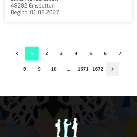
48282 Emsdetten
Beginn: 01.08.2027
1
2
3
4
5
6
7
8
9
10
...
1671
1672