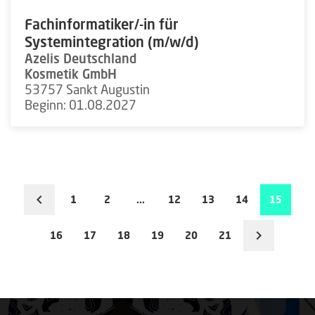
Fachinformatiker/-in für
Systemintegration (m/w/d)
Azelis Deutschland
Kosmetik GmbH
53757 Sankt Augustin
Beginn: 01.08.2027
1
2
...
12
13
14
15
16
17
18
19
20
21