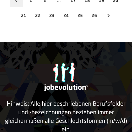
1
2
...
17
18
19
20
21
22
23
24
25
26
Hinweis: Alle hier beschriebenen Berufsfelder
und -bezeichnungen beziehen immer
gleichermaßen alle Geschlechtsformen (m/w/d)
ein.