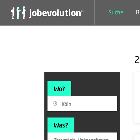
Suche
B
2
Wo?
Was?