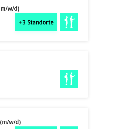
(m/w/d)
+3
Standorte
 (m/w/d)