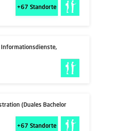
+67
Standorte
 Informationsdienste,
stration (Duales Bachelor
+67
Standorte