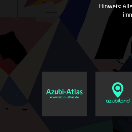
Hinweis: All
imm