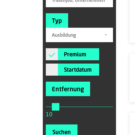
Typ
Ausbildung
Premium
Startdatum
Entfernung
10
Suchen