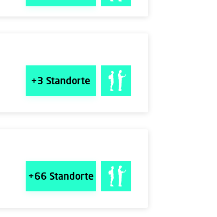
+3
Standorte
+66
Standorte