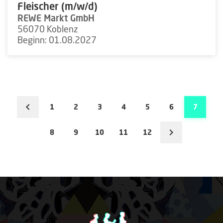
Fleischer (m/w/d)
REWE Markt GmbH
56070 Koblenz
Beginn: 01.08.2027
1
2
3
4
5
6
7
8
9
10
11
12