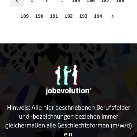
1
2
...
185
186
187
188
189
190
191
192
193
194
Hinweis: Alle hier beschriebenen Berufsfelder
und -bezeichnungen beziehen immer
gleichermaßen alle Geschlechtsformen (m/w/d)
ein.