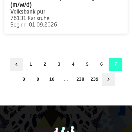
(m/w/d)
Volksbank pur
76131 Karlsruhe
Beginn: 01.09.2026
1
2
3
4
5
6
7
8
9
10
...
238
239