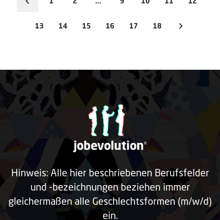
1
2
...
9
10
11
12
13
14
15
16
17
18
Hinweis: Alle hier beschriebenen Berufsfelder
und -bezeichnungen beziehen immer
gleichermaßen alle Geschlechtsformen (m/w/d)
ein.