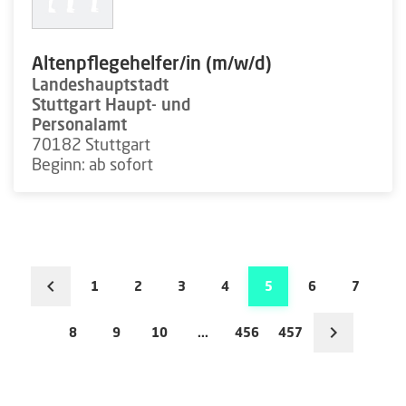
Altenpflegehelfer/in (m/w/d)
Landeshauptstadt
Stuttgart Haupt- und
Personalamt
70182 Stuttgart
Beginn: ab sofort
1
2
3
4
5
6
7
8
9
10
...
456
457