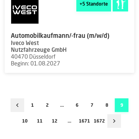
+5
Standorte
Automobilkaufmann/-frau (m/w/d)
Iveco West
Nutzfahrzeuge GmbH
40470 Düsseldorf
Beginn: 01.08.2027
1
2
...
6
7
8
9
10
11
12
...
1671
1672