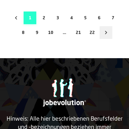
1
2
3
4
5
6
7
8
9
10
...
21
22
Hinweis: Alle hier beschriebenen Berufsfelder
und -bezeichnungen beziehen immer