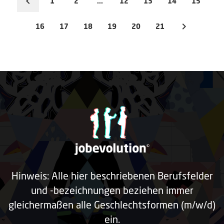
1
2
...
12
13
14
15
16
17
18
19
20
21
Hinweis: Alle hier beschriebenen Berufsfelder
und -bezeichnungen beziehen immer
gleichermaßen alle Geschlechtsformen (m/w/d)
ein.