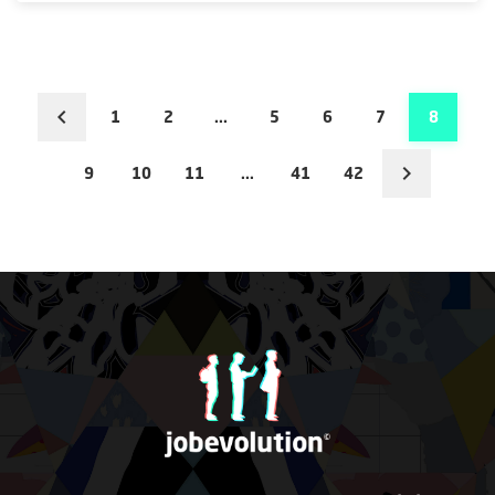
1
2
...
5
6
7
8
9
10
11
...
41
42