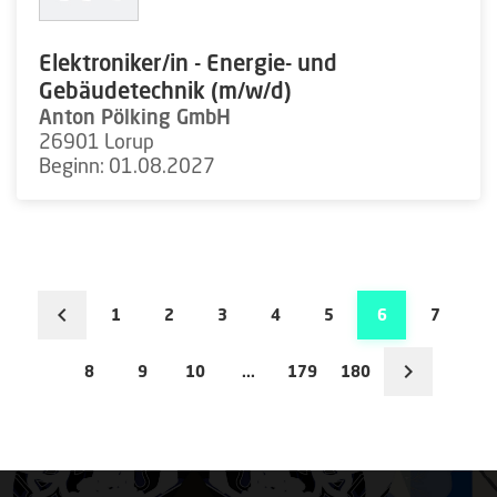
Elektroniker/in - Energie- und
Gebäudetechnik (m/w/d)
Anton Pölking GmbH
26901 Lorup
Beginn: 01.08.2027
1
2
3
4
5
6
7
8
9
10
...
179
180