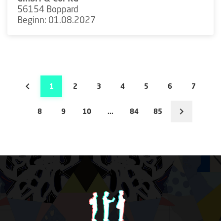
56154 Boppard
Beginn: 01.08.2027
1
2
3
4
5
6
7
8
9
10
...
84
85