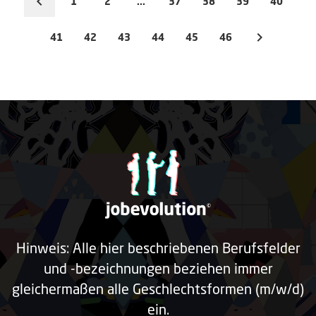
1
2
...
37
38
39
40
41
42
43
44
45
46
Hinweis: Alle hier beschriebenen Berufsfelder
und -bezeichnungen beziehen immer
gleichermaßen alle Geschlechtsformen (m/w/d)
ein.