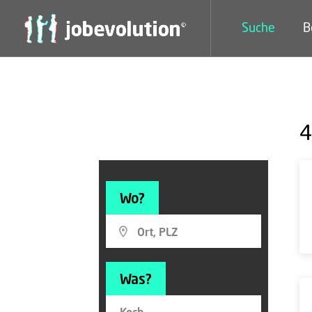
Suche
B
4
Wo?
Was?