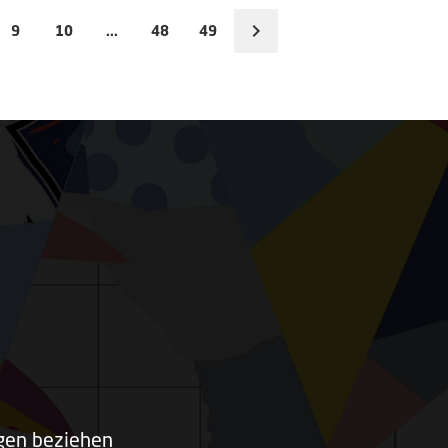
9
10
...
48
49
ngen beziehen