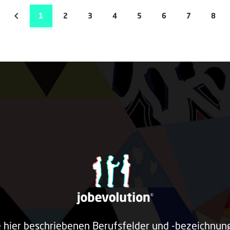
1
2
3
4
5
6
7
8
e hier beschriebenen Berufsfelder und -bezeichnu