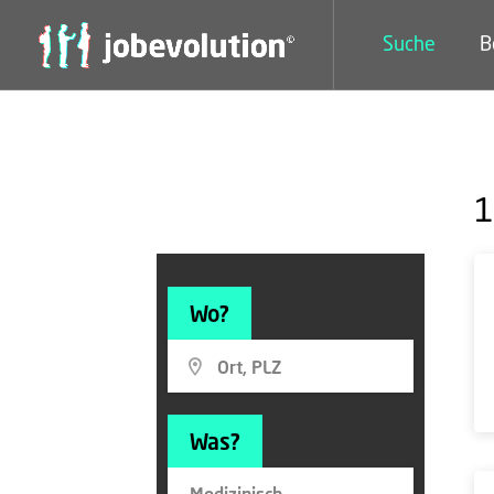
Suche
B
1
Wo?
Was?