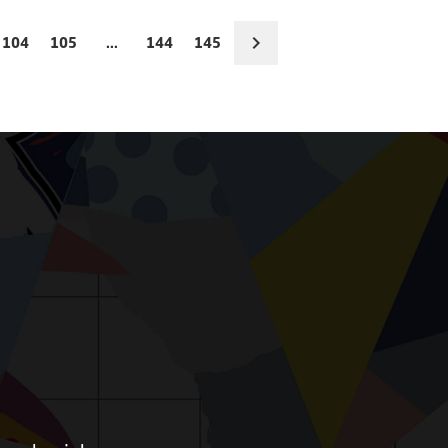
104
105
...
144
145