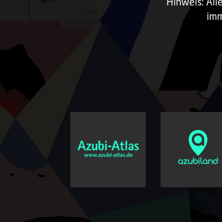
Hinweis: All
imm