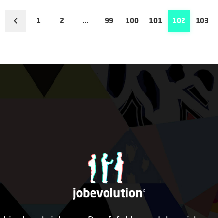
1
2
...
99
100
101
102
103