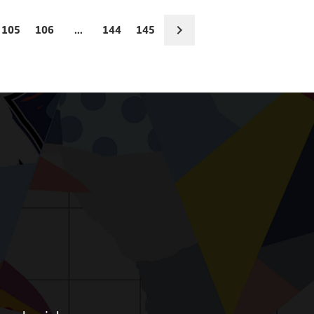
105
106
...
144
145