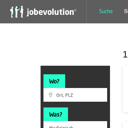
Suche
B
1
Wo?
Was?