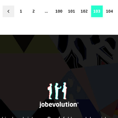
1
2
...
100
101
102
103
104