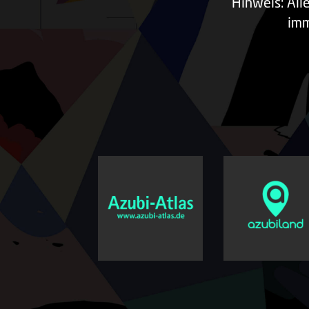
Hinweis: All
imm