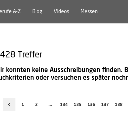
erufe A-Z
Blog
Videos
Messen
428
Treffer
ir konnten keine Ausschreibungen finden. Bi
uchkriterien oder versuchen es später noch
1
2
...
134
135
136
137
138