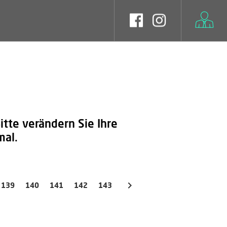
tte verändern Sie Ihre
mal.
139
140
141
142
143