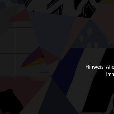
Hinweis: All
imm