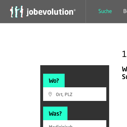
Suche
B
1
W
S
Wo?
Was?