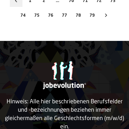
1
2
...
70
71
72
73
74
75
76
77
78
79
Hinweis: Alle hier beschriebenen Berufsfelder
und -bezeichnungen beziehen immer
gleichermaßen alle Geschlechtsformen (m/w/d)
ein.