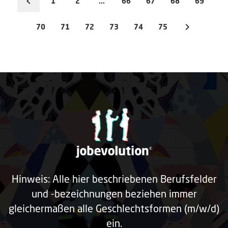
1
2
...
66
67
68
69
70
71
72
73
74
75
Hinweis: Alle hier beschriebenen Berufsfelder
und -bezeichnungen beziehen immer
gleichermaßen alle Geschlechtsformen (m/w/d)
ein.