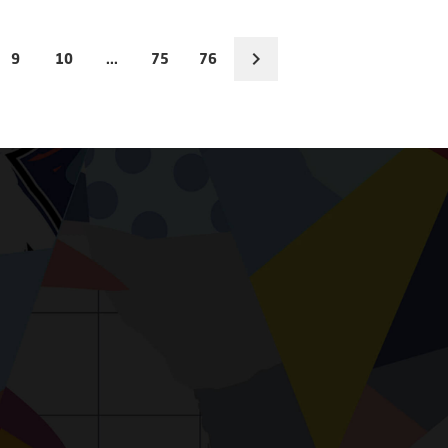
9
10
...
75
76