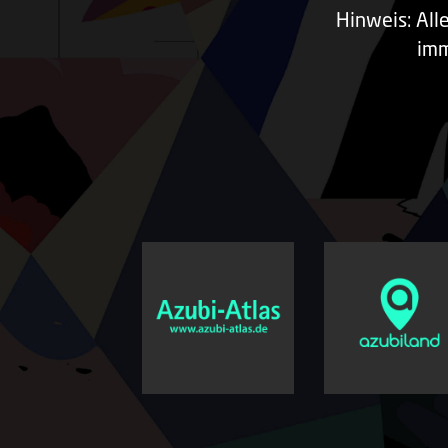
Hinweis: All
imm