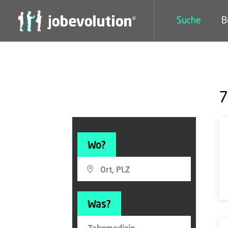
Suche
B
7
Wo?
Was?