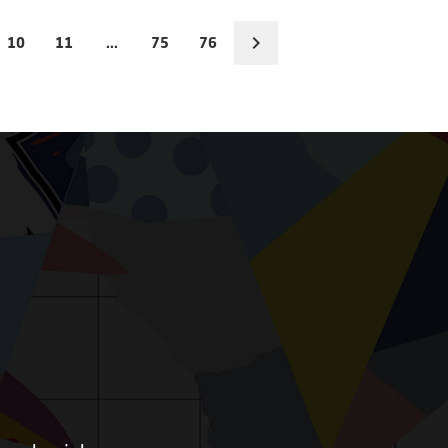
10
11
...
75
76