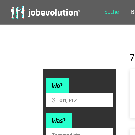
Suche
B
7
Wo?
Was?