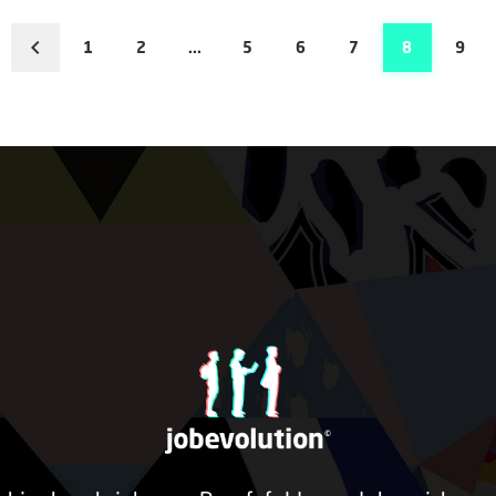
1
2
...
5
6
7
8
9