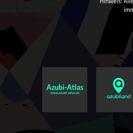
Hinweis: All
imm