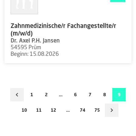
Zahnmedizinische/r Fachangestellte/r
(m/w/d)
Dr. Axel P.H. Jansen
54595 Prüm
Beginn: 15.08.2026
1
2
...
6
7
8
9
10
11
12
...
74
75