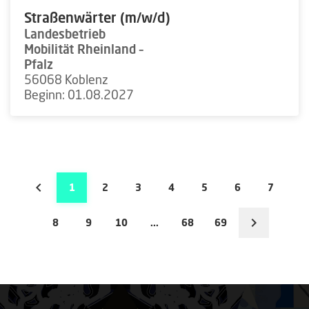
Straßenwärter (m/w/d)
Landesbetrieb
Mobilität Rheinland –
Pfalz
56068 Koblenz
Beginn: 01.08.2027
1
2
3
4
5
6
7
8
9
10
...
68
69