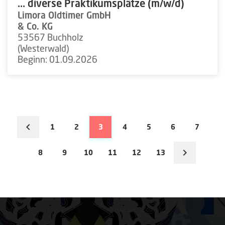
... diverse Praktikumsplätze (m/w/d)
Limora Oldtimer GmbH
& Co. KG
53567 Buchholz
(Westerwald)
Beginn: 01.09.2026
1
2
3
4
5
6
7
8
9
10
11
12
13