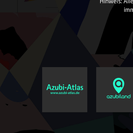
Hinweis: All
imm