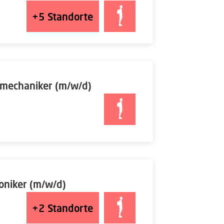
+5
Standorte
smechaniker (m/w/d)
niker (m/w/d)
+2
Standorte