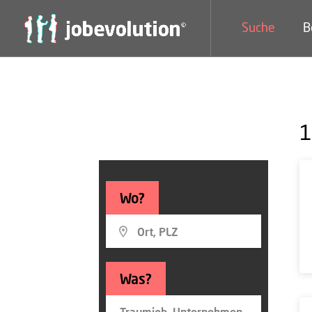
Suche
B
1
Wo?
Was?