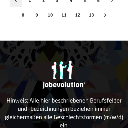
1
2
3
4
5
6
7
8
9
10
11
12
13
Hinweis: Alle hier beschriebenen Berufsfelder
und -bezeichnungen beziehen immer
gleichermaßen alle Geschlechtsformen (m/w/d)
ein.