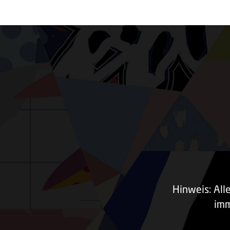
Hinweis: All
imm