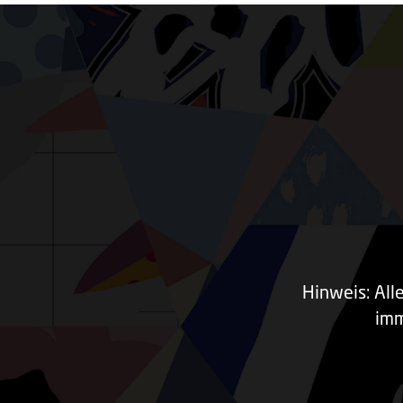
Hinweis: All
imm