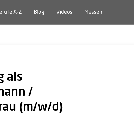
erufe A-Z
Blog
Videos
Messen
 als
mann /
rau (m/w/d)