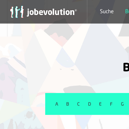
Suche
B
B
A
B
C
D
E
F
G