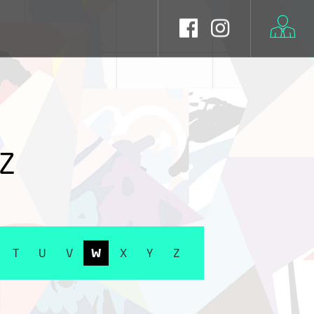
 Z
T
U
V
W
X
Y
Z