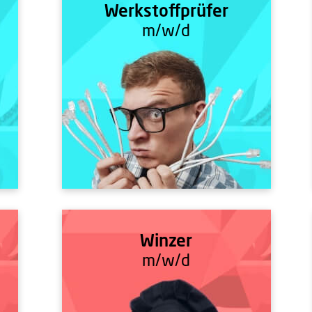
Werkstoffprüfer
m/w/d
Winzer
m/w/d