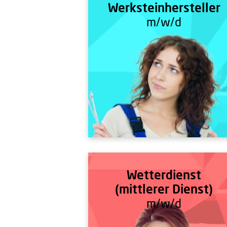
Werksteinhersteller
m/w/d
Wetterdienst
(mittlerer Dienst)
m/w/d