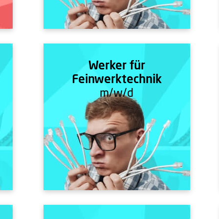
Werker für
Feinwerktechnik
m/w/d