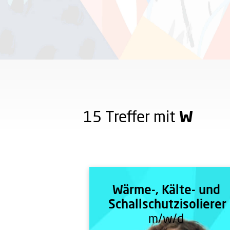
W
15 Treffer mit
Wärme-, Kälte- und
Schallschutzisolierer
m/w/d