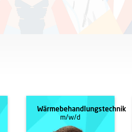
Wärmebehandlungstechnik
m/w/d