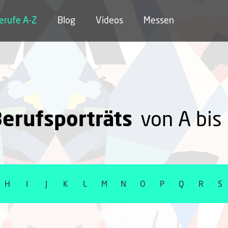
erufe A-Z
Blog
Videos
Messen
erufsporträts
von A bis
H
I
J
K
L
M
N
O
P
Q
R
S