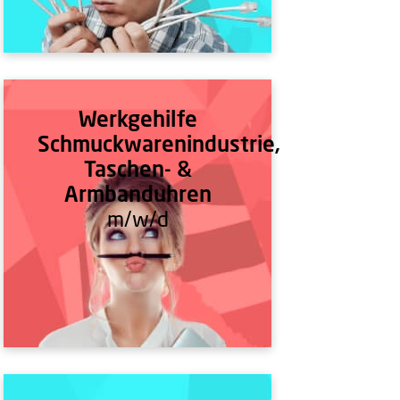
Werkgehilfe
Schmuckwarenindustrie,
Taschen- &
Armbanduhren
m/w/d